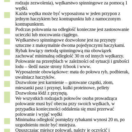
rodzaju zezwolenia), wędkarstwo spinningowe za pomocą 1
wędki.
Każda wędka może być wyposażona w jeden przypon z
jednym haczykiem bez kontrapunktu lub z namoczonym
kontrapunktem.
Podczas polowania na odległość konieczne jest zastosowanie
ucieczki lub mocowania ciągłego.
Wędkarstwo spinningowe dozwolone jest na przynęty
sztuczne z maksymalnie dwoma pojedynczymi haczykami.
Rybak łowiący metodą spinningową ma obowiązek
zachować minimalną odległość 30 m od innych wędkarzy.
Polowanie na przeręblach w zależności od sytuacji i grubości
lodu – śledź nasze strony fcbook i www.
Wyposażenie obowiązkowe: mata do połowu ryb, podbierak,
uwalniacz haczyków.
Dozwolone jest karmienie – gotowane cząstki, złom,
mieszanki pasz i przynęt, kulki proteinowe, pellety
Dozwolona łódź z przynętą.
We wszystkich rodzajach połowów osoba prowadząca
polowanie musi być obecna przy swoich wędkach, w
przypadku konieczności oddalenia się musi przerwać
polowanie i wyjąć wędki
Minimalna odległość pomiędzy rybakami wynosi 20 m, po
uzgodnieniu może być mniejsza.
Opuszczając miejsce polowań, należy je oczyścić i