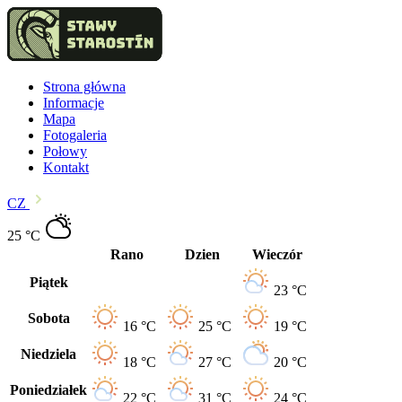
Strona główna
Informacje
Mapa
Fotogaleria
Połowy
Kontakt
CZ
25 °C
Rano
Dzien
Wieczór
Piątek
23 °C
Sobota
16 °C
25 °C
19 °C
Niedziela
18 °C
27 °C
20 °C
Poniedziałek
22 °C
31 °C
24 °C