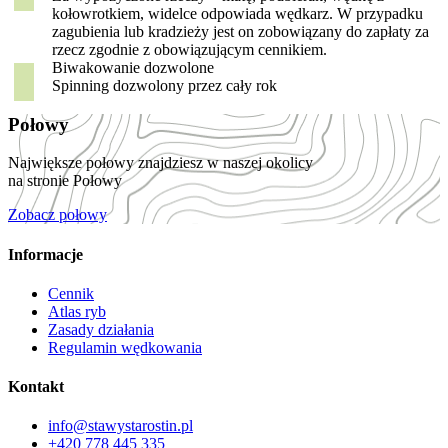
kołowrotkiem, widelce odpowiada wędkarz. W przypadku
zagubienia lub kradzieży jest on zobowiązany do zapłaty za
rzecz zgodnie z obowiązującym cennikiem.
Biwakowanie dozwolone
Spinning dozwolony przez cały rok
Połowy
Największe połowy znajdziesz w naszej okolicy
na stronie Połowy
Zobacz połowy
Informacje
Cennik
Atlas ryb
Zasady działania
Regulamin wędkowania
Kontakt
info@stawystarostin.pl
+420 778 445 335