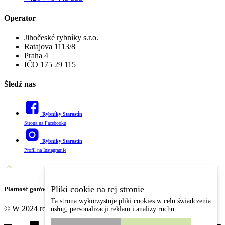
Operator
Jihočeské rybníky s.r.o.
Ratajova 1113/8
Praha 4
IČO 175 29 115
Śledź nas
Rybníky Starostín
Strona na Facebooku
Rybníky Starostín
Profil na Instagramie
Pliki cookie na tej stronie
Płatność gotówką CZK + PLN lub kartą (bezdotykowo).
Ta strona wykorzystuje pliki cookies w celu świadczenia
© W 2024 roku był producentem dla Rybníky Starostín
usług, personalizacji reklam i analizy ruchu.