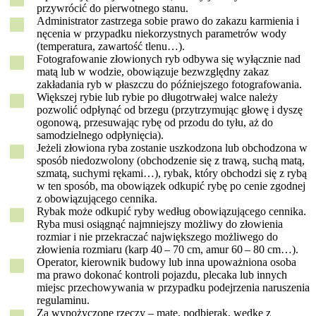
przywrócić do pierwotnego stanu.
Administrator zastrzega sobie prawo do zakazu karmienia i
nęcenia w przypadku niekorzystnych parametrów wody
(temperatura, zawartość tlenu…).
Fotografowanie złowionych ryb odbywa się wyłącznie nad
matą lub w wodzie, obowiązuje bezwzględny zakaz
zakładania ryb w płaszczu do późniejszego fotografowania.
Większej rybie lub rybie po długotrwałej walce należy
pozwolić odpłynąć od brzegu (przytrzymując głowę i dyszę
ogonową, przesuwając rybę od przodu do tyłu, aż do
samodzielnego odpłynięcia).
Jeżeli złowiona ryba zostanie uszkodzona lub obchodzona w
sposób niedozwolony (obchodzenie się z trawą, suchą matą,
szmatą, suchymi rękami…), rybak, który obchodzi się z rybą
w ten sposób, ma obowiązek odkupić rybę po cenie zgodnej
z obowiązującego cennika.
Rybak może odkupić ryby według obowiązującego cennika.
Ryba musi osiągnąć najmniejszy możliwy do złowienia
rozmiar i nie przekraczać największego możliwego do
złowienia rozmiaru (karp 40 – 70 cm, amur 60 – 80 cm…).
Operator, kierownik budowy lub inna upoważniona osoba
ma prawo dokonać kontroli pojazdu, plecaka lub innych
miejsc przechowywania w przypadku podejrzenia naruszenia
regulaminu.
Za wypożyczone rzeczy – matę, podbierak, wędkę z