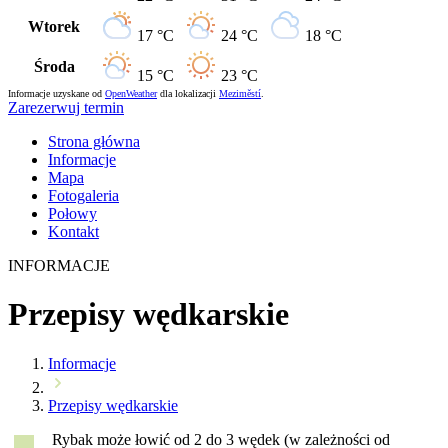
Wtorek
17 °C
24 °C
18 °C
Środa
15 °C
23 °C
Informacje uzyskane od
OpenWeather
dla lokalizacji
Meziměstí
.
Zarezerwuj termin
Strona główna
Informacje
Mapa
Fotogaleria
Połowy
Kontakt
INFORMACJE
Przepisy wędkarskie
Informacje
Przepisy wędkarskie
Rybak może łowić od 2 do 3 wędek (w zależności od